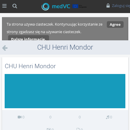
MENU
Szukaj
Zaloguj się
Ta strona używa ciasteczek. Kontynuując korzystanie ze
Agree
strony zgadzasz się na używanie ciasteczek.
Dalsze informacje.
CHU Henri Mondor
CHU Henri Mondor
0
0
0
0
0
0