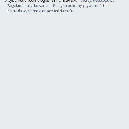
© Cybernetic Technologies NETICTECH S.A.
Wersja desktopowa
Regulamin użytkowania
Polityka ochrony prywatności
Klauzula wyłączenia odpowiedzialności