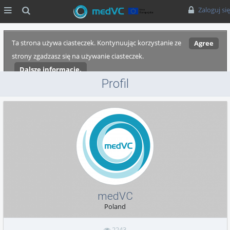
MENU
Szukaj
Zaloguj się
Ta strona używa ciasteczek. Kontynuując korzystanie ze
Agree
strony zgadzasz się na używanie ciasteczek.
Dalsze informacje.
Profil
medVC
Poland
2243