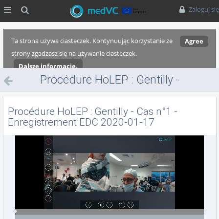
MENU
Szukaj
Zaloguj się
Ta strona używa ciasteczek. Kontynuując korzystanie ze
Agree
strony zgadzasz się na używanie ciasteczek.
Dalsze informacje.
Procédure HoLEP : Gentilly -
Cas n°1 - Enregistrement EDC
2020-01-17
Procédure HoLEP : Gentilly - Cas n°1 -
Enregistrement EDC 2020-01-17
Video