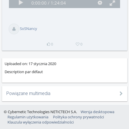
Odtwórz
Pełny ekran
Quality
progress
Time
Time
0:00:00 /
1:24:04
Odtwórz
Pełny ekr
selector
playing
total
SoSNancy
0
0
Uploaded on:
17 stycznia 2020
Description par défaut
Powiązane multimedia
© Cybernetic Technologies NETICTECH S.A.
Wersja desktopowa
Regulamin użytkowania
Polityka ochrony prywatności
Klauzula wyłączenia odpowiedzialności