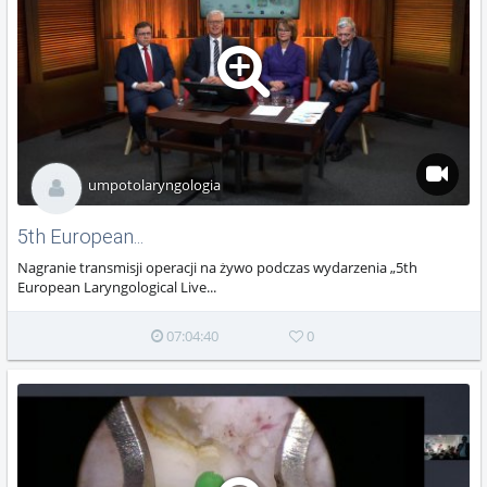
umpotolaryngologia
5th European...
Nagranie transmisji operacji na żywo podczas wydarzenia „5th
European Laryngological Live...
07:04:40
0