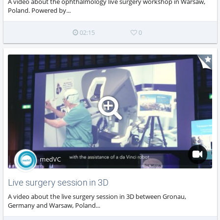
A video about the ophthalmology live surgery workshop in Warsaw,
Poland. Powered by...
02:15
0
medVC
Live surgery session in 3D
A video about the live surgery session in 3D between Gronau,
Germany and Warsaw, Poland...