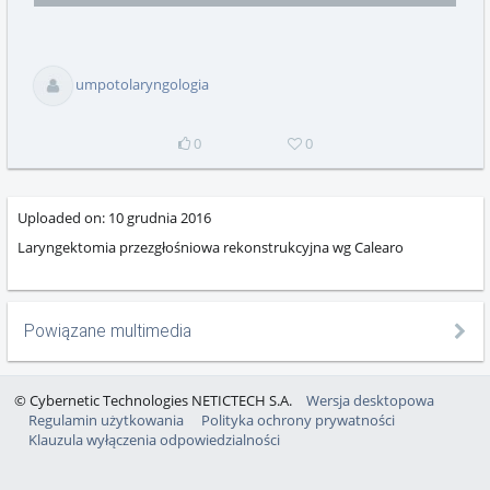
selector
playing
total
umpotolaryngologia
0
0
Uploaded on:
10 grudnia 2016
Laryngektomia przezgłośniowa rekonstrukcyjna wg Calearo
Powiązane multimedia
© Cybernetic Technologies NETICTECH S.A.
Wersja desktopowa
Regulamin użytkowania
Polityka ochrony prywatności
Klauzula wyłączenia odpowiedzialności