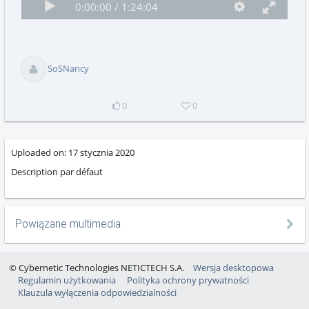
Odtwórz
Pełny ekran
Quality
progress
Time
Time
0:00:00 /
1:24:04
Odtwórz
Pełny ekr
selector
playing
total
SoSNancy
0
0
Uploaded on:
17 stycznia 2020
Description par défaut
Powiązane multimedia
© Cybernetic Technologies NETICTECH S.A.
Wersja desktopowa
Regulamin użytkowania
Polityka ochrony prywatności
Klauzula wyłączenia odpowiedzialności