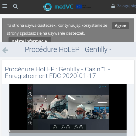
MENU
Szukaj
Zaloguj się
Ta strona używa ciasteczek. Kontynuując korzystanie ze
Agree
strony zgadzasz się na używanie ciasteczek.
Dalsze informacje.
Procédure HoLEP : Gentilly -
Cas n°1 - Enregistrement EDC
2020-01-17
Procédure HoLEP : Gentilly - Cas n°1 -
Enregistrement EDC 2020-01-17
Video